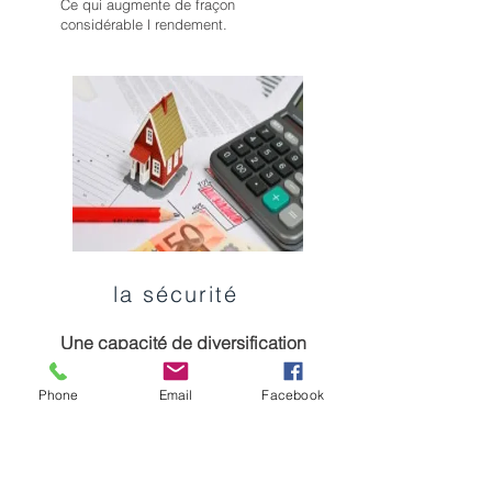
Ce qui augmente de fraçon
considérable l rendement.
la sécurité​
Une capacité de diversification
En fonction des choix de chacun on
Phone
Email
Facebook
peut moduler le risque et la
rentabilité, hyper –centres de
métropoles ou quartier en
développement n’auront ni le même
coût, ni le même rapport.