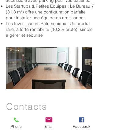
accessible avec parking pour vos patients.
Les Startups & Petites Équipes : Le Bureau 7
(31,3 m²) offre une configuration parfaite
pour installer une équipe en croissance.
Les Investisseurs Patrimoniaux : Un produit
rare, à forte rentabilité (10,2% brute), simple
à gérer et sécurisé
Contacts
Nous écrire, nous rencontrer
Phone
Email
Facebook
Pour toute question, appelez-nous au :