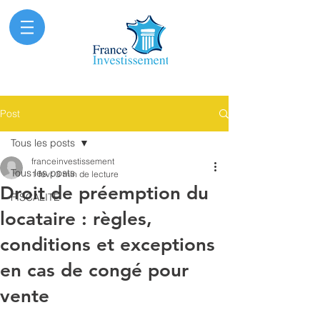
Post
Tous les posts
franceinvestissement
Tous les posts
1 févr.
3 min de lecture
Droit de préemption du
FISCALITE
locataire : règles,
conditions et exceptions
en cas de congé pour
vente